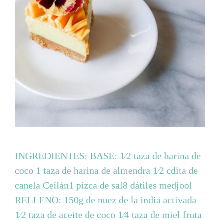
INGREDIENTES: BASE: 1⁄2 taza de harina de
coco 1 taza de harina de almendra 1⁄2 cdita de
canela Ceilán1 pizca de sal8 dátiles medjool
RELLENO: 150g de nuez de la india activada
1⁄2 taza de aceite de coco 1⁄4 taza de miel fruta