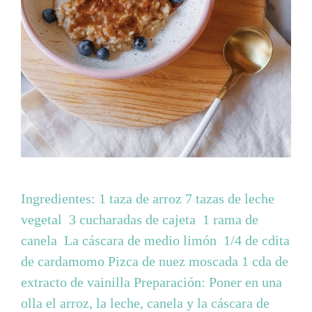
Ingredientes: 1 taza de arroz 7 tazas de leche
vegetal 3 cucharadas de cajeta 1 rama de
canela La cáscara de medio limón 1/4 de cdita
de cardamomo Pizca de nuez moscada 1 cda de
extracto de vainilla Preparación: Poner en una
olla el arroz, la leche, canela y la cáscara de