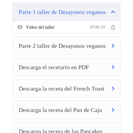
olvidándonos de ingredientes de origen
Parte 1 taller de Desayunos veganos
animal, harinas refinadas, azúcar,
conservadores y otros ingredientes
Video del taller
03:00:29
inarmónicos con nuestro organismo.
Parte 2 taller de Desayunos veganos
¡Te vas a enamorar de tus desayunos!
 Ya no te 
faltarán propuestas para sorprender a más de un 
paladar, con estas recetas 👌🏻🥣. 
Descarga el recetario en PDF
La clave a la hora de alimentarnos mejor y
Descarga la receta del French Toast
sentirnos bien, es nuestro desayuno, si, el
desayuno. En este taller te enseñaremos a
Descarga la receta del Pan de Caja
crear un balance para que tengas los
nutrientes necesarios para el adecuado
Descarga la receta de los Pancakes