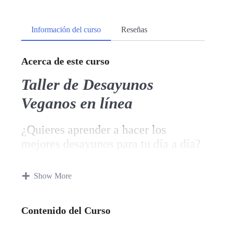
Información del curso
Reseñas
Acerca de este curso
Taller de Desayunos
Veganos en línea
¿Quieres aprender a hacer los
mejores desayunos para tu día a día?
¡Esto es para ti!
Show More
Es un taller diseñado para que aprendas a
elaborar desayunos
COMPLETOS,
Contenido del Curso
ATRACTIVOS Y DELICIOSOS
,